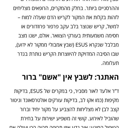
וההרסניים ביותר. בחלק מהמקרים, הרופאים מצליחים
לזהות בקלות את המקור לקריש הדם שעלה למוח –
למשל, קריש שנוצר בלב עקב פרפור פרוזדורים או
חסימה משמעותית בעורקי הצוואר. אולם, ישנו מצב
מבלבל שנקרא ESUS (שבץ אמבולי ממקור לא ידוע),
שבו הסיבה המדויקת להיווצרות הקריש נותרת בגדר
תעלומה.
האתגר: לשבץ אין "אשם" ברור
ד”ר אלעד לאור מסביר, כי במקרים של ESUS, בדיקות
מקיפות (כמו אקו לב, בדיקות עורקים אולטרסאונד וניטור
קצב לב) לא מצליחות להצביע על מקור יחיד וברור
שהוביל לאירוע. קושי זה משפיע ישירות על בחירת
הטיפול המונע: איך נדע איזו תרופה תהיה הכי יעילה אם